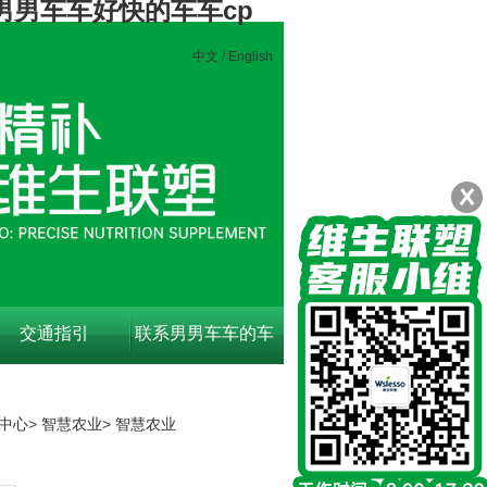
男男车车好快的车车cp
中文
/
English
交通指引
联系男男车车的车
车动漫
中心
>
智慧农业>
智慧农业