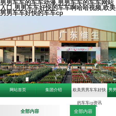
男男车车的车车动漫,男男车车的车车网站
入口,男男车车好快的车车啊哈哈视频,欧美
男男车车好快的车车cp
网站首页
集团介绍
欧美男男车车好快
男
的车车cp资讯
车
全部内容
全部内容